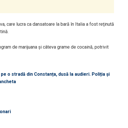
a, care lucra ca dansatoare la bară în Italia a fost reţinută
tină.
kilogram de marijuana şi câteva grame de cocaină, potrivit
pe o stradă din Constanța, dusă la audieri. Poliția și
 ancheta
ionari