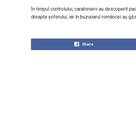
În timpul controlului, carabinierii au descoperit pa
dreapta şoferului, iar în buzunarul româncei au gă
Share