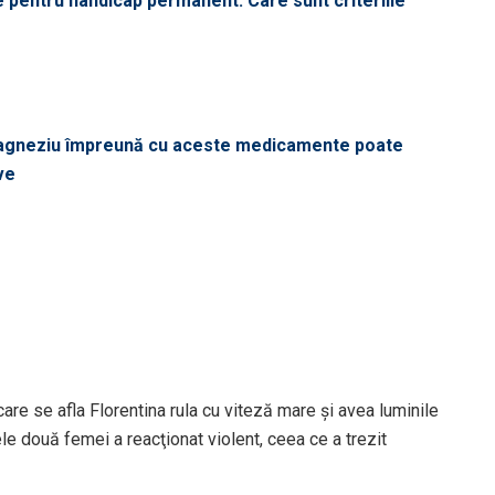
le pentru handicap permanent. Care sunt criteriile
magneziu împreună cu aceste medicamente poate
ve
care se afla Florentina rula cu viteză mare şi avea luminile
ele două femei a reacţionat violent, ceea ce a trezit