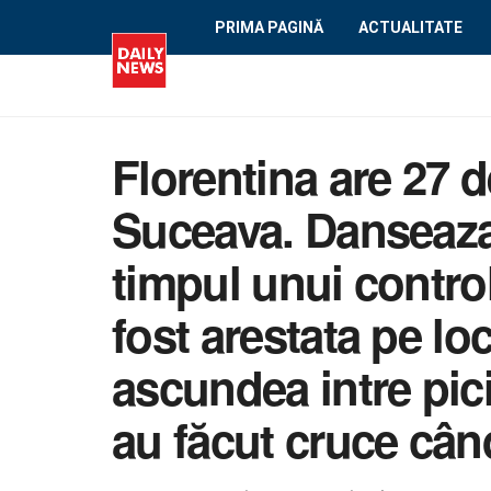
PRIMA PAGINĂ
ACTUALITATE
Florentina are 27 d
Suceava. Danseaza l
timpul unui control
fost arestata pe lo
ascundea intre pici
au făcut cruce cân