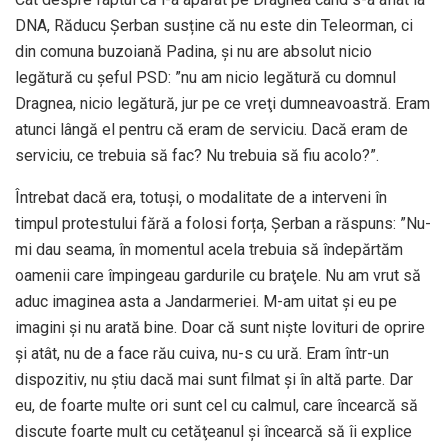
DNA, Răducu Șerban susține că nu este din Teleorman, ci
din comuna buzoiană Padina, și nu are absolut nicio
legătură cu șeful PSD: ”nu am nicio legătură cu domnul
Dragnea, nicio legătură, jur pe ce vreţi dumneavoastră. Eram
atunci lângă el pentru că eram de serviciu. Dacă eram de
serviciu, ce trebuia să fac? Nu trebuia să fiu acolo?”.
Întrebat dacă era, totuși, o modalitate de a interveni în
timpul protestului fără a folosi forța, Șerban a răspuns: ”Nu-
mi dau seama, în momentul acela trebuia să îndepărtăm
oamenii care împingeau gardurile cu braţele. Nu am vrut să
aduc imaginea asta a Jandarmeriei. M-am uitat şi eu pe
imagini şi nu arată bine. Doar că sunt nişte lovituri de oprire
şi atât, nu de a face rău cuiva, nu-s cu ură. Eram într-un
dispozitiv, nu ştiu dacă mai sunt filmat şi în altă parte. Dar
eu, de foarte multe ori sunt cel cu calmul, care încearcă să
discute foarte mult cu cetăţeanul şi încearcă să îi explice