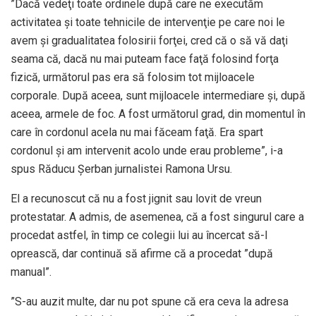
”Dacă vedeţi toate ordinele după care ne executăm
activitatea şi toate tehnicile de intervenţie pe care noi le
avem şi gradualitatea folosirii forţei, cred că o să vă daţi
seama că, dacă nu mai puteam face faţă folosind forţa
fizică, următorul pas era să folosim tot mijloacele
corporale. După aceea, sunt mijloacele intermediare şi, după
aceea, armele de foc. A fost următorul grad, din momentul în
care în cordonul acela nu mai făceam faţă. Era spart
cordonul şi am intervenit acolo unde erau probleme”, i-a
spus Răducu Șerban jurnalistei Ramona Ursu.
El a recunoscut că nu a fost jignit sau lovit de vreun
protestatar. A admis, de asemenea, că a fost singurul care a
procedat astfel, în timp ce colegii lui au încercat să-l
oprească, dar continuă să afirme că a procedat ”după
manual”.
”S-au auzit multe, dar nu pot spune că era ceva la adresa