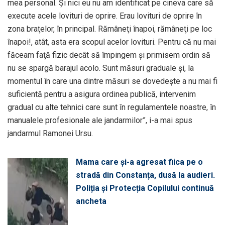
mea personal. Şi nici eu nu am identificat pe cineva care să
execute acele lovituri de oprire. Erau lovituri de oprire în
zona braţelor, în principal. Rămâneţi înapoi, rămâneţi pe loc
înapoi!, atât, asta era scopul acelor lovituri. Pentru că nu mai
făceam faţă fizic decât să împingem şi primisem ordin să
nu se spargă barajul acolo. Sunt măsuri graduale şi, la
momentul în care una dintre măsuri se dovedeşte a nu mai fi
suficientă pentru a asigura ordinea publică, intervenim
gradual cu alte tehnici care sunt în regulamentele noastre, în
manualele profesionale ale jandarmilor”, i-a mai spus
jandarmul Ramonei Ursu.
Mama care și-a agresat fiica pe o
stradă din Constanța, dusă la audieri.
Poliția și Protecția Copilului continuă
ancheta