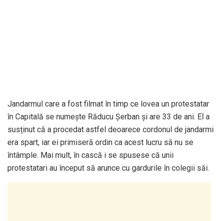
Jandarmul care a fost filmat în timp ce lovea un protestatar
în Capitală se numește Răducu Şerban și are 33 de ani. El a
susținut că a procedat astfel deoarece cordonul de jandarmi
era spart, iar ei primiseră ordin ca acest lucru să nu se
întâmple. Mai mult, în cască i se spusese că unii
protestatari au început să arunce cu gardurile în colegii săi.