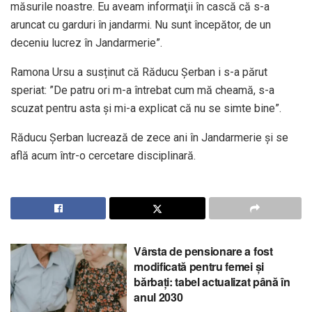
măsurile noastre. Eu aveam informaţii în cască că s-a
aruncat cu garduri în jandarmi. Nu sunt începător, de un
deceniu lucrez în Jandarmerie”.
Ramona Ursu a susținut că Răducu Șerban i s-a părut
speriat: ”De patru ori m-a întrebat cum mă cheamă, s-a
scuzat pentru asta şi mi-a explicat că nu se simte bine”.
Răducu Şerban lucrează de zece ani în Jandarmerie și se
află acum într-o cercetare disciplinară.
Vârsta de pensionare a fost
modificată pentru femei și
bărbați: tabel actualizat până în
anul 2030