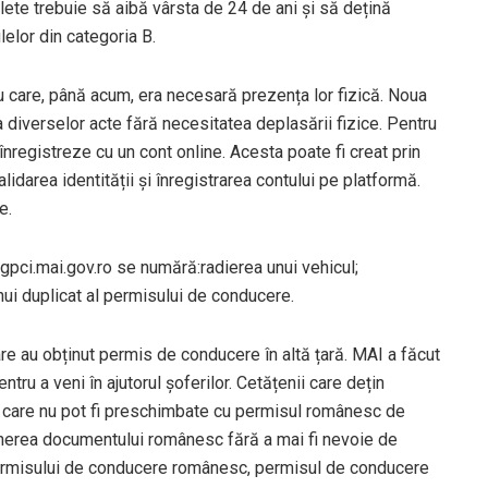
ete trebuie să aibă vârsta de 24 de ani și să dețină
lelor din categoria B.
ru care, până acum, era necesară prezența lor fizică. Noua
diverselor acte fără necesitatea deplasării fizice. Pentru
înregistreze cu un cont online. Acesta poate fi creat prin
idarea identității și înregistrarea contului pe platformă.
e.
dgpci.mai.gov.ro se numără:radierea unui vehicul;
nui duplicat al permisului de conducere.
are au obținut permis de conducere în altă țară. MAI a făcut
tru a veni în ajutorul șoferilor. Cetățenii care dețin
r care nu pot fi preschimbate cu permisul românesc de
inerea documentului românesc fără a mai fi nevoie de
 permisului de conducere românesc, permisul de conducere