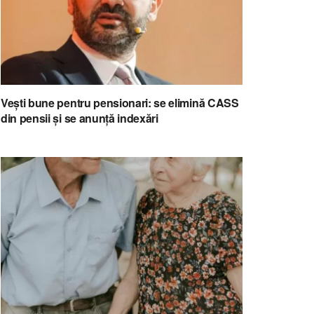
Vești bune pentru pensionari: se elimină CASS
din pensii și se anunță indexări