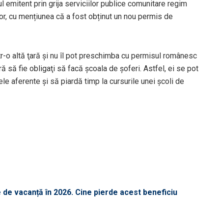
ul emitent prin grija serviciilor publice comunitare regim
or, cu mențiunea că a fost obținut un nou permis de
r-o altă ţară şi nu îl pot preschimba cu permisul românesc
să fie obligaţi să facă şcoala de şoferi. Astfel, ei se pot
ele aferente şi să piardă timp la cursurile unei şcoli de
 de vacanță în 2026. Cine pierde acest beneficiu