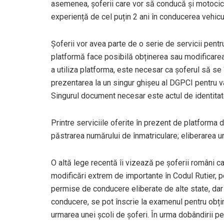
asemenea, șoferii care vor să conducă și motocicl
experiență de cel puțin 2 ani în conducerea vehicu
Șoferii vor avea parte de o serie de servicii pent
platformă face posibilă obținerea sau modificarea 
a utiliza platforma, este necesar ca șoferul să se 
prezentarea la un singur ghișeu al DGPCI pentru val
Singurul document necesar este actul de identitat
Printre serviciile oferite în prezent de platforma 
păstrarea numărului de înmatriculare; eliberarea u
O altă lege recentă îi vizează pe șoferii români c
modificări extrem de importante în Codul Rutier, pen
permise de conducere eliberate de alte state, da
conducere, se pot înscrie la examenul pentru obț
urmarea unei școli de șoferi. În urma dobândirii