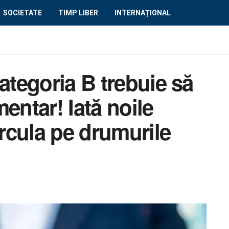
SOCIETATE
TIMP LIBER
INTERNAȚIONAL
ategoria B trebuie să
entar! Iată noile
ircula pe drumurile