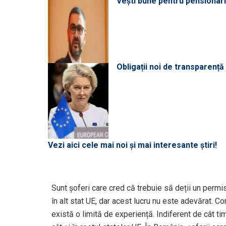
Vești bune pentru pensionari:
Obligații noi de transparenț
Vezi aici cele mai noi și mai interesante știri!
Sunt șoferi care cred că trebuie să deții un permi
în alt stat UE, dar acest lucru nu este adevărat. C
există o limită de experiență. Indiferent de cât ti