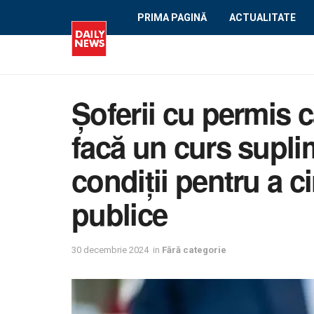
PRIMA PAGINĂ
ACTUALITATE
Șoferii cu permis c
facă un curs suplim
condiții pentru a c
publice
30 decembrie 2024
in
Fără categorie