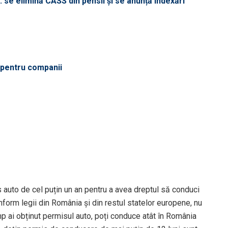
 se elimină CASS din pensii și se anunță indexări
ă pentru companii
s auto de cel puțin un an pentru a avea dreptul să conduci
onform legii din România și din restul statelor europene, nu
mp ai obținut permisul auto, poți conduce atât în România