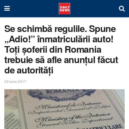
Se schimbă regulile. Spune
„Adio!” înmatriculării auto!
Toți șoferii din Romania
trebuie să afle anunțul făcut
de autorități
24 iunie 2017