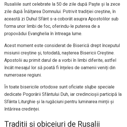
Rusaliile sunt celebrate la 50 de zile după Paște și la zece
zile după Înălțarea Domnului. Potrivit tradiției creștine, în
această zi Duhul Sfânt s-a coborât asupra Apostolilor sub
forma unor limbi de foc, oferindu-le puterea de a
propovădui Evanghelia în întreaga lume.
Acest moment este considerat de Biserică drept începutul
misiunii creștine și, totodată, nașterea Bisericii Creștine.
Apostolii au primit darul de a vorbi în limbi diferite, astfel
încât mesajul lor să poată fi înțeles de oamenii veniți din
numeroase regiuni.
În toate bisericile ortodoxe sunt oficiate slujbe speciale
dedicate Pogorârii Sfântului Duh, iar credincioșii participă la
Sfânta Liturghie și la rugăciuni pentru luminarea minții și
întărirea credinței.
Tradiții și obiceiuri de Rusalii