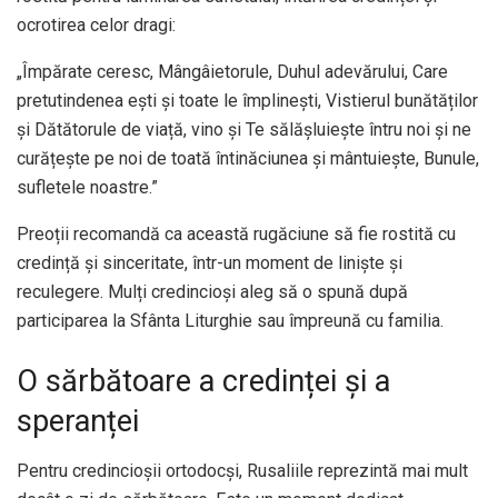
ocrotirea celor dragi:
„Împărate ceresc, Mângâietorule, Duhul adevărului, Care
pretutindenea ești și toate le împlinești, Vistierul bunătăților
și Dătătorule de viață, vino și Te sălășluiește întru noi și ne
curățește pe noi de toată întinăciunea și mântuiește, Bunule,
sufletele noastre.”
Preoții recomandă ca această rugăciune să fie rostită cu
credință și sinceritate, într-un moment de liniște și
reculegere. Mulți credincioși aleg să o spună după
participarea la Sfânta Liturghie sau împreună cu familia.
O sărbătoare a credinței și a
speranței
Pentru credincioșii ortodocși, Rusaliile reprezintă mai mult