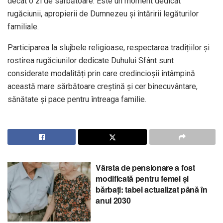
decât o zi de sărbătoare. Este un moment dedicat
rugăciunii, apropierii de Dumnezeu și întăririi legăturilor
familiale.
Participarea la slujbele religioase, respectarea tradițiilor și
rostirea rugăciunilor dedicate Duhului Sfânt sunt
considerate modalități prin care credincioșii întâmpină
această mare sărbătoare creștină și cer binecuvântare,
sănătate și pace pentru întreaga familie.
Vârsta de pensionare a fost
modificată pentru femei și
bărbați: tabel actualizat până în
anul 2030