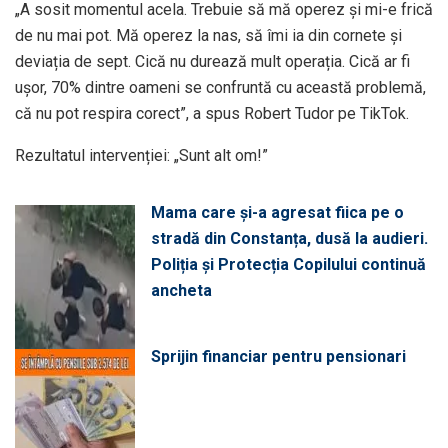
„A sosit momentul acela. Trebuie să mă operez și mi-e frică
de nu mai pot. Mă operez la nas, să îmi ia din cornete și
deviația de sept. Cică nu durează mult operația. Cică ar fi
ușor, 70% dintre oameni se confruntă cu această problemă,
că nu pot respira corect”, a spus Robert Tudor pe TikTok.
Rezultatul intervenției: „Sunt alt om!”
Mama care și-a agresat fiica pe o
stradă din Constanța, dusă la audieri.
Poliția și Protecția Copilului continuă
ancheta
Sprijin financiar pentru pensionari