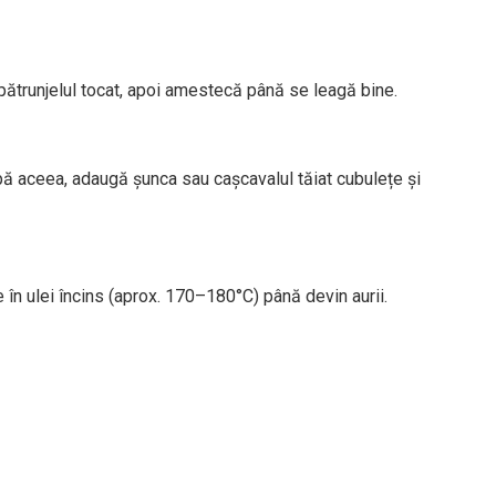
pătrunjelul tocat, apoi amestecă până se leagă bine.
pă aceea, adaugă șunca sau cașcavalul tăiat cubulețe și
 în ulei încins (aprox. 170–180°C) până devin aurii.