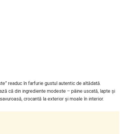
te” readuc în farfurie gustul autentic de altădată.
ează că din ingrediente modeste – pâine uscată, lapte și
vuroasă, crocantă la exterior și moale în interior.