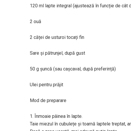
120 ml lapte integral (ajustează în funcție de cât
2 ouă
2 căței de usturoi tocați fin
Sare și pătrunjel, după gust
50 g șuncă (sau cașcaval, după preferință)
Ulei pentru prăjit
Mod de preparare
1. Înmoaie pâinea în lapte.
Taie miezul în cubulețe și toarnă laptele treptat,