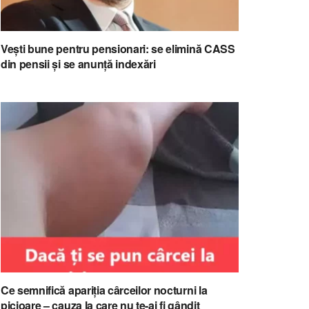
Vești bune pentru pensionari: se elimină CASS
din pensii și se anunță indexări
Ce semnifică apariția cârceilor nocturni la
picioare – cauza la care nu te-ai fi gândit