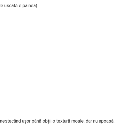
 de uscată e pâinea)
 amestecând ușor până obții o textură moale, dar nu apoasă.