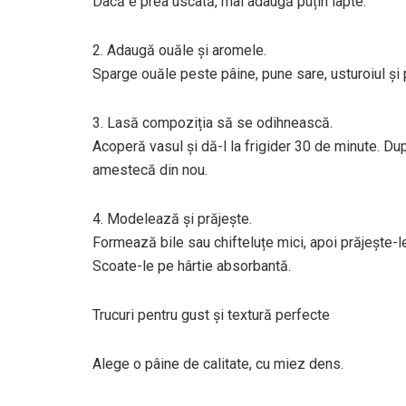
Dacă e prea uscată, mai adaugă puțin lapte.
2. Adaugă ouăle și aromele.
Sparge ouăle peste pâine, pune sare, usturoiul și 
3. Lasă compoziția să se odihnească.
Acoperă vasul și dă-l la frigider 30 de minute. Du
amestecă din nou.
4. Modelează și prăjește.
Formează bile sau chifteluțe mici, apoi prăjește-le
Scoate-le pe hârtie absorbantă.
Trucuri pentru gust și textură perfecte
Alege o pâine de calitate, cu miez dens.