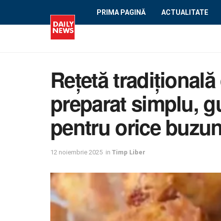
PRIMA PAGINĂ
ACTUALITATE
Rețetă tradițional
preparat simplu, gu
pentru orice buzu
12 noiembrie 2025
in
Timp Liber