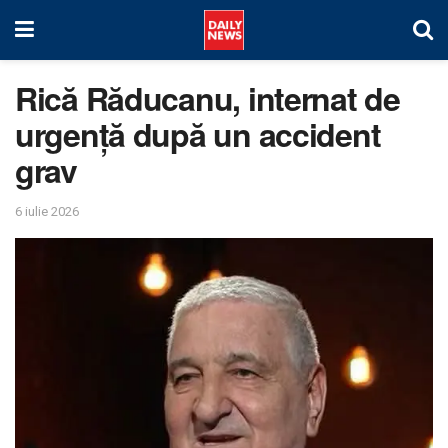
Rică Răducanu, internat de
urgență după un accident
grav
6 iulie 2026