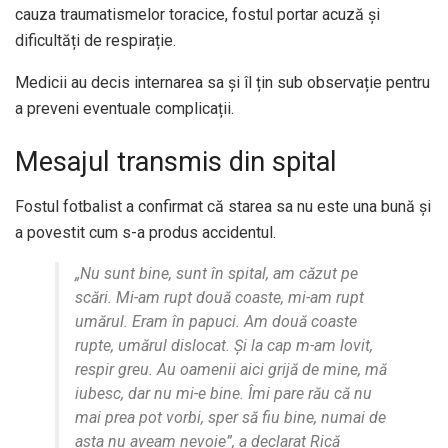
cauza traumatismelor toracice, fostul portar acuză și
dificultăți de respirație.
Medicii au decis internarea sa și îl țin sub observație pentru
a preveni eventuale complicații.
Mesajul transmis din spital
Fostul fotbalist a confirmat că starea sa nu este una bună și
a povestit cum s-a produs accidentul.
„Nu sunt bine, sunt în spital, am căzut pe
scări. Mi-am rupt două coaste, mi-am rupt
umărul. Eram în papuci. Am două coaste
rupte, umărul dislocat. Și la cap m-am lovit,
respir greu. Au oamenii aici grijă de mine, mă
iubesc, dar nu mi-e bine. Îmi pare rău că nu
mai prea pot vorbi, sper să fiu bine, numai de
asta nu aveam nevoie”, a declarat Rică