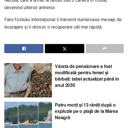
Necula, care a urmat la rândul său o carieră în fotbal,
devenind ulterior antrenor.
Fanii fostului internațional îi transmit numeroase mesaje de
încurajare și îi doresc o recuperare cât mai rapidă.
Vârsta de pensionare a fost
modificată pentru femei și
bărbați: tabel actualizat până în
anul 2030
Patru morți și 13 răniți după o
explozie pe o plajă de la Marea
Neagră