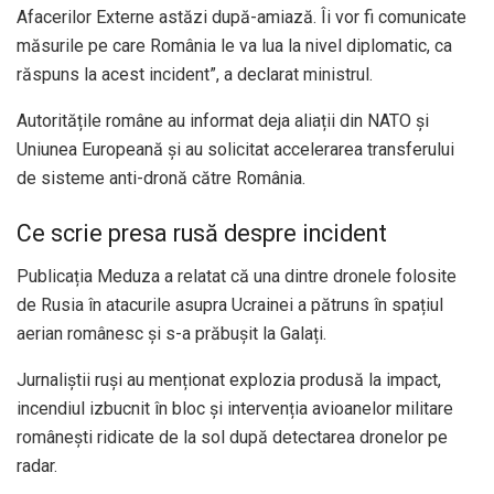
Afacerilor Externe astăzi după-amiază. Îi vor fi comunicate
măsurile pe care România le va lua la nivel diplomatic, ca
răspuns la acest incident”, a declarat ministrul.
Autoritățile române au informat deja aliații din NATO și
Uniunea Europeană și au solicitat accelerarea transferului
de sisteme anti-dronă către România.
Ce scrie presa rusă despre incident
Publicația Meduza a relatat că una dintre dronele folosite
de Rusia în atacurile asupra Ucrainei a pătruns în spațiul
aerian românesc și s-a prăbușit la Galați.
Jurnaliștii ruși au menționat explozia produsă la impact,
incendiul izbucnit în bloc și intervenția avioanelor militare
românești ridicate de la sol după detectarea dronelor pe
radar.