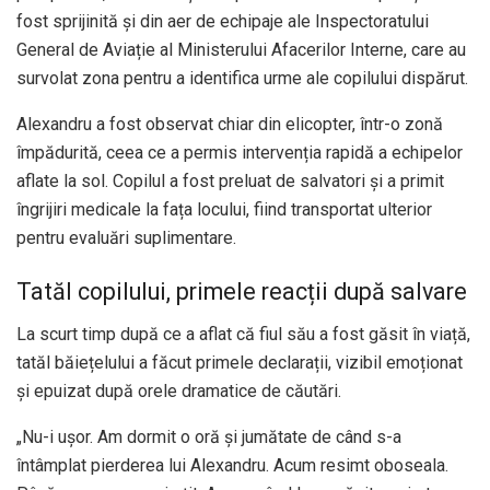
fost sprijinită și din aer de echipaje ale Inspectoratului
General de Aviație al Ministerului Afacerilor Interne, care au
survolat zona pentru a identifica urme ale copilului dispărut.
Alexandru a fost observat chiar din elicopter, într-o zonă
împădurită, ceea ce a permis intervenția rapidă a echipelor
aflate la sol. Copilul a fost preluat de salvatori și a primit
îngrijiri medicale la fața locului, fiind transportat ulterior
pentru evaluări suplimentare.
Tatăl copilului, primele reacții după salvare
La scurt timp după ce a aflat că fiul său a fost găsit în viață,
tatăl băiețelului a făcut primele declarații, vizibil emoționat
și epuizat după orele dramatice de căutări.
„Nu-i ușor. Am dormit o oră și jumătate de când s-a
întâmplat pierderea lui Alexandru. Acum resimt oboseala.