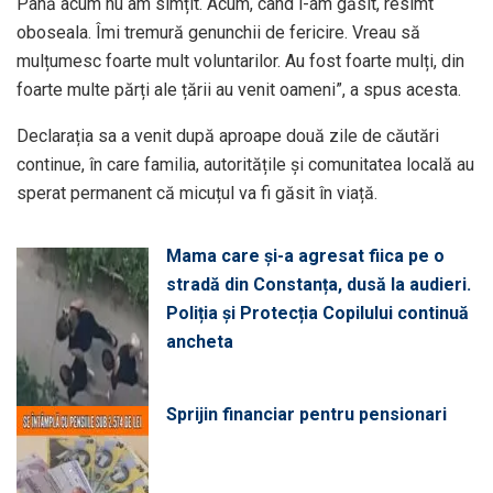
Până acum nu am simțit. Acum, când l-am găsit, resimt
oboseala. Îmi tremură genunchii de fericire. Vreau să
mulțumesc foarte mult voluntarilor. Au fost foarte mulți, din
foarte multe părți ale țării au venit oameni”, a spus acesta.
Declarația sa a venit după aproape două zile de căutări
continue, în care familia, autoritățile și comunitatea locală au
sperat permanent că micuțul va fi găsit în viață.
Mama care și-a agresat fiica pe o
stradă din Constanța, dusă la audieri.
Poliția și Protecția Copilului continuă
ancheta
Sprijin financiar pentru pensionari