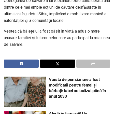
Operațiunea de salvare a lui Alexandru este considerată una
dintre cele mai ample acțiuni de căutare desfășurate în
ultimii ani în județul Sibiu, implicând o mobilizare masivă a
autorităților și a comunității locale.
Vestea că băiețelul a fost găsit în viață a adus o mare
ușurare familiei și tuturor celor care au participat la misiunea
de salvare.
Vârsta de pensionare a fost
modificată pentru femei și
bărbați: tabel actualizat până în
anul 2030
Alertă în farmacii! Un