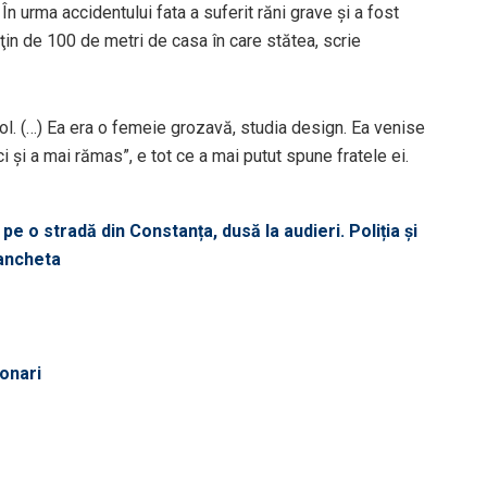
În urma accidentului fata a suferit răni grave şi a fost
uţin de 100 de metri de casa în care stătea, scrie
gol. (…) Ea era o femeie grozavă, studia design. Ea venise
ci şi a mai rămas”, e tot ce a mai putut spune fratele ei.
pe o stradă din Constanța, dusă la audieri. Poliția și
 ancheta
ionari