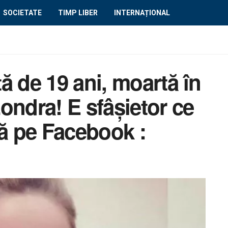
SOCIETATE
TIMP LIBER
INTERNAȚIONAL
ă de 19 ani, moartă în
Londra! E sfâşietor ce
tă pe Facebook :