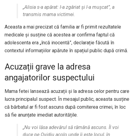
„Alisia s-a apărat: l-a zgâriat și l-a mușcat”, a
transmis mama victimei.
Aceasta a mai precizat că familia ar fi primit rezultatele
medicale și susține că acestea ar confirma faptul că
adolescenta era „încă inocentă”, declarație făcută în
contextul informațiilor apărute în spațiul public după crimă.
Acuzații grave la adresa
angajatorilor suspectului
Mama fetei lansează acuzații și la adresa celor pentru care
lucra principalul suspect. În mesajul public, aceasta susține
că bărbatul ar fi fost ascuns după comiterea crimei, în loc
să fie anunțate imediat autoritățile.
„Nu voi lăsa adevărul să rămână ascuns. Îl voi
duce pe Ovidiu acolo unde îi este locul, în