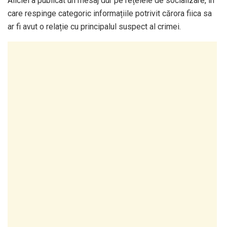
Aliciei a publicat un mesaj dur pe rețelele de socializare, în
care respinge categoric informațiile potrivit cărora fiica sa
ar fi avut o relație cu principalul suspect al crimei.