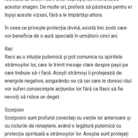
acestor imagini. De multe ori, preferă să păstreze pentru ei
înșiși aceste viziuni, fără a le împărtăși altora.
În ceea ce privește protecția divină, există trei zodii care
vor beneficia de o aură specială în următorii cinci ani.
Rac
Racii au o intuiție puternică și pot comunica cu spiritele
strămoșilor lor, care le trimit mesaje clare despre pașii pe
care trebuie să-i facă. Acești strămoși îi protejează de
energiile negative, asigurându-se că cei care le doresc răul
vor suferi consecințele acțiunilor lor fără ca Racii să fie
nevoiți să ridice un deget.
Scorpion
Scorpionii sunt profund conectați cu viețile lor anterioare și
cu ciclurile de renaștere, având o legătură puternică cu
protecția spirituală a strămoșilor lor. Aceștia sunt protejați