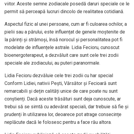
viitor. Aceste semne zodiacale posedă daruri speciale ce le
permit să perceapă lucruri dincolo de realitatea cotidiană.
Aspectul fizic al unei persoane, cum ar fi culoarea ochilor, a
pielii sau a părului, este influențat de genele moștenite de
la părinți și strămoși, însă norocul și personalitatea pot fi
modelate de influențele astrale. Lidia Fecioru, cunoscut
bioenergoterapeut, a dezvăluit care sunt cele trei zodii
speciale ale zodiacului, au puteri paranormale.
Lidia Fecioru dezvăluie cele trei zodii cu har special
Conform Lidiei, nativii Pești, Vărsător și Fecioară sunt
remarcabili și dețin calități unice de care poate nu sunt
conștienți. Dacă aceste trăsături sunt deja cunoscute, ar
trebui să se simtă cu adevărat speciali, dar trebuie să fie și
prudenți în utilizarea lor, deoarece pot atrage consecințe
neplăcute dacă le folosesc pentru a face rău altora.