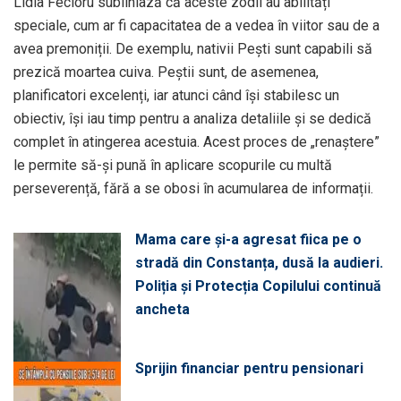
Lidia Fecioru subliniază că aceste zodii au abilități
speciale, cum ar fi capacitatea de a vedea în viitor sau de a
avea premoniții. De exemplu, nativii Pești sunt capabili să
prezică moartea cuiva. Peștii sunt, de asemenea,
planificatori excelenți, iar atunci când își stabilesc un
obiectiv, își iau timp pentru a analiza detaliile și se dedică
complet în atingerea acestuia. Acest proces de „renaștere”
le permite să-și pună în aplicare scopurile cu multă
perseverență, fără a se obosi în acumularea de informații.
Mama care și-a agresat fiica pe o
stradă din Constanța, dusă la audieri.
Poliția și Protecția Copilului continuă
ancheta
Sprijin financiar pentru pensionari