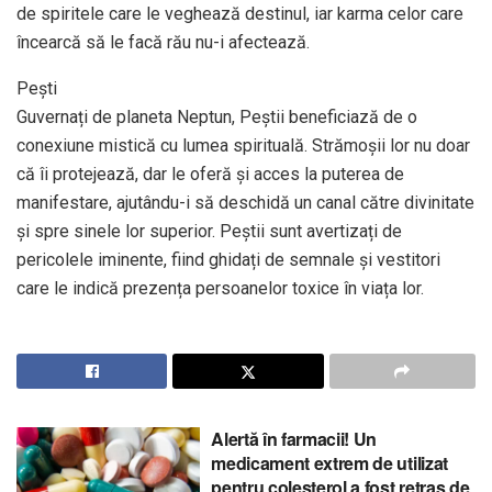
de spiritele care le veghează destinul, iar karma celor care
încearcă să le facă rău nu-i afectează.
Pești
Guvernați de planeta Neptun, Peștii beneficiază de o
conexiune mistică cu lumea spirituală. Strămoșii lor nu doar
că îi protejează, dar le oferă și acces la puterea de
manifestare, ajutându-i să deschidă un canal către divinitate
și spre sinele lor superior. Peștii sunt avertizați de
pericolele iminente, fiind ghidați de semnale și vestitori
care le indică prezența persoanelor toxice în viața lor.
Alertă în farmacii! Un
medicament extrem de utilizat
pentru colesterol a fost retras de