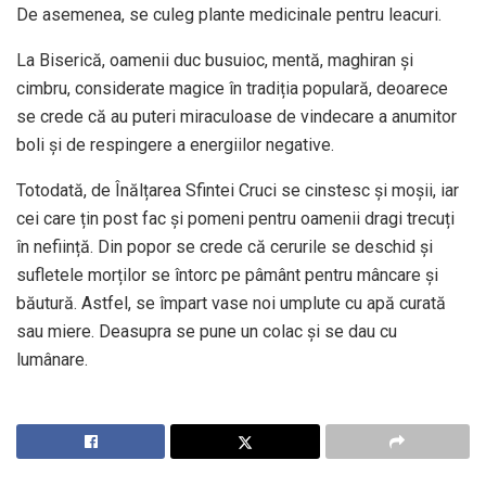
De asemenea, se culeg plante medicinale pentru leacuri.
La Biserică, oamenii duc busuioc, mentă, maghiran și
cimbru, considerate magice în tradiția populară, deoarece
se crede că au puteri miraculoase de vindecare a anumitor
boli și de respingere a energiilor negative.
Totodată, de Înălțarea Sfintei Cruci se cinstesc și moșii, iar
cei care țin post fac și pomeni pentru oamenii dragi trecuți
în neființă. Din popor se crede că cerurile se deschid și
sufletele morților se întorc pe pâmânt pentru mâncare și
băutură. Astfel, se împart vase noi umplute cu apă curată
sau miere. Deasupra se pune un colac și se dau cu
lumânare.