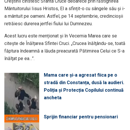
Creștinii cinstesc Sfânta Cruce deoarece prin răstignirea
Mântuitorului Iisus Hristos, El a sfințit-o cu sângele său și i-
a mântuit pe oameni. Astfel, pe 14 septembrie, credincioșii
retrăiesc durerea jertfei fiului lui Dumnezeu.
Acest lucru este menționat și în Vecernia Marea care se
citește de Înălțarea Sfintei Cruci. „Crucea înălţându-se, toată
făptura îndeamnă a lăuda preacurată Pătimirea Celui ce S-a
înălţat pe ea…”.
Mama care și-a agresat fiica pe o
stradă din Constanța, dusă la audieri.
Poliția și Protecția Copilului continuă
ancheta
Sprijin financiar pentru pensionari