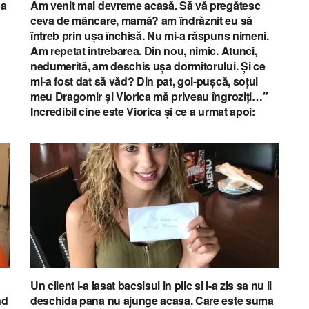
 a
Am venit mai devreme acasă. Să vă pregătesc
ceva de mâncare, mamă? am îndrăznit eu să
întreb prin ușa închisă. Nu mi-a răspuns nimeni.
Am repetat întrebarea. Din nou, nimic. Atunci,
nedumerită, am deschis ușa dormitorului. Și ce
mi-a fost dat să văd? Din pat, goi-pușcă, soțul
meu Dragomir și Viorica mă priveau îngroziți…”
Incredibil cine este Viorica și ce a urmat apoi:
Un client i-a lasat bacsisul in plic si i-a zis sa nu il
nd
deschida pana nu ajunge acasa. Care este suma