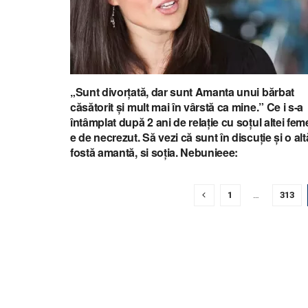
„Sunt divorțată, dar sunt Amanta unui bărbat
căsătorit și mult mai în vârstă ca mine.” Ce i s-a
întâmplat după 2 ani de relație cu soțul altei fem
e de necrezut. Să vezi că sunt în discuție și o alt
fostă amantă, si soția. Nebunieee:
1
…
313