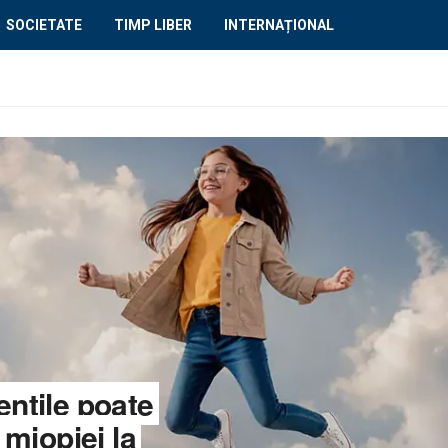
SOCIETATE
TIMP LIBER
INTERNAȚIONAL
entile poate
 miopiei la