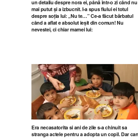
un detaliu despre nora ei, până într-o zi când nu
mai putut și a izbucnit. I-a spus fiului ei totul
despre soția lui: „Nu te…” Ce-a făcut bărbatul
când a aflat e absolut ieșit din comun! Nu
nevestei, ci chiar mamei lui:
Era necasatorita si ani de zile s-a chinuit sa
stranga actele pentru a adopta un copil. Dar ca