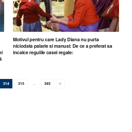
Motivul pentru care Lady Diana nu purta
niciodata palarie si manusi: De ce a preferat sa
ei
incalce regulile casei regale:
ă
314
315
…
345