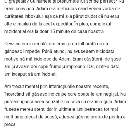
O greșeală? Cu numele și prenumele lui scrise perfect? Nu
eram convinsă. Adam era meticulos când venea vorba de
curățarea inboxului, așa că mi s-a părut ciudat că nu erau
alte e-mailuri de la acel expeditor. În plus, complexul
rezidențial era la doar 15 minute de casa noastră.
Ceva nu era în regulă, dar eram prea tulburată ca să
gândesc limpede. Până atunci, nu avusesem niciodată
motive să mă îndoiesc de Adam. Eram căsătoriți de șase
ani și aveam doi copii frumoși împreună. Dar, dintr-o dată,
am început să am îndoieli.
Am trecut mental prin interacțiunile noastre recente,
încercând să găsesc indicii pe care poate le-am neglijat. Nu
puteam ignora acea senzație că ceva nu era în regulă. Adam
fusese mereu atent, dar în ultimele luni petrecea tot mai
mult timp plecat de acasă, adesea găsind pretexte pentru a
pleca.