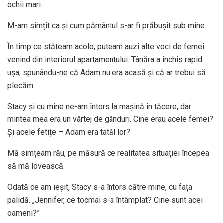
ochii mari.
M-am simțit ca și cum pământul s-ar fi prăbușit sub mine.
În timp ce stăteam acolo, puteam auzi alte voci de femei
venind din interiorul apartamentului. Tânăra a închis rapid
ușa, spunându-ne că Adam nu era acasă și că ar trebui să
plecăm.
Stacy și cu mine ne-am întors la mașină în tăcere, dar
mintea mea era un vârtej de gânduri. Cine erau acele femei?
Și acele fetițe – Adam era tatăl lor?
Mă simțeam rău, pe măsură ce realitatea situației începea
să mă lovească.
Odată ce am ieșit, Stacy s-a întors către mine, cu fața
palidă. „Jennifer, ce tocmai s-a întâmplat? Cine sunt acei
oameni?”