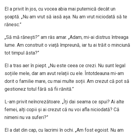
El a privit în jos, cu vocea abia mai puternică decât un
șoaptă. „Nu am vrut să iasă așa. Nu am vrut niciodată să te
rănesc.”
„Să mă rănești?” am râs amar. „Adam, mi-ai distrus întreaga
lume. Am construit o viață împreună, iar tu ai trăit o minciună
tot timpul ăsta?”
El a tras aer în piept. „Nu este ceea ce crezi. Nu sunt legal
soțiile mele, dar am avut relații cu ele. Întotdeauna mi-am
dorit o familie mare, cu mai multe soții. Am crezut că pot să
gestionez totul fără să fii rănită.”
L-am privit neîncrezătoare. „Îți dai seama ce spui? Ai alte
femei, alți copii și ai crezut că nu voi afla niciodată? Că
nimeni nu va suferi?”
El a dat din cap, cu lacrimi în ochi. „Am fost egoist. Nu am