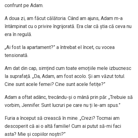
confrunt pe Adam.
A doua zi, am făcut călătoria. Când am ajuns, Adam m-a
întâmpinat cu o privire îngrijorată. Era clar că știa că ceva nu
era în regulă.
„Ai fost la apartament?” a întrebat el încet, cu vocea
tensionată.
Am dat din cap, simțind cum toate emoțiile mele izbucnesc
la suprafață. „Da, Adam, am fost acolo. Și am văzut totul.
Cine sunt acele femei? Cine sunt acele fetițe?”
Adam a oftat adânc, trecându-și o mână prin păr. „Trebuie să
vorbim, Jennifer. Sunt lucruri pe care nu ți le-am spus.”
Furia a început să crească în mine. „Crezi? Tocmai am
descoperit că ai o altă familie! Cum ai putut să-mi faci
asta? Mie și copiilor noștri?”