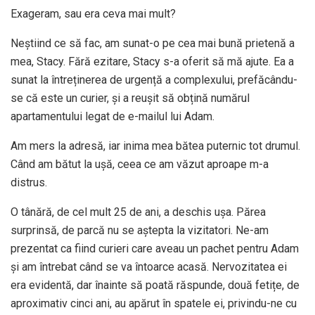
Exageram, sau era ceva mai mult?
Neștiind ce să fac, am sunat-o pe cea mai bună prietenă a
mea, Stacy. Fără ezitare, Stacy s-a oferit să mă ajute. Ea a
sunat la întreținerea de urgență a complexului, prefăcându-
se că este un curier, și a reușit să obțină numărul
apartamentului legat de e-mailul lui Adam.
Am mers la adresă, iar inima mea bătea puternic tot drumul.
Când am bătut la ușă, ceea ce am văzut aproape m-a
distrus.
O tânără, de cel mult 25 de ani, a deschis ușa. Părea
surprinsă, de parcă nu se aștepta la vizitatori. Ne-am
prezentat ca fiind curieri care aveau un pachet pentru Adam
și am întrebat când se va întoarce acasă. Nervozitatea ei
era evidentă, dar înainte să poată răspunde, două fetițe, de
aproximativ cinci ani, au apărut în spatele ei, privindu-ne cu