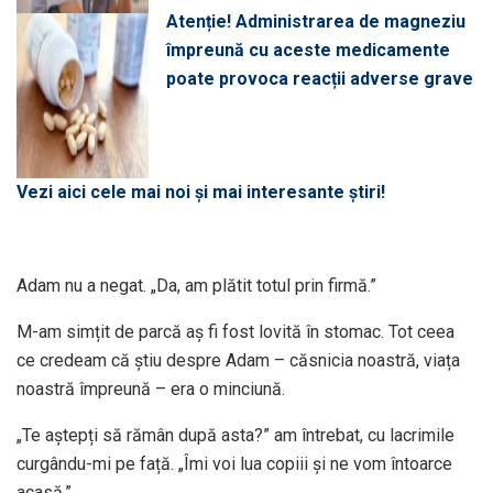
Atenție! Administrarea de magneziu
împreună cu aceste medicamente
poate provoca reacții adverse grave
Vezi aici cele mai noi și mai interesante știri!
Adam nu a negat. „Da, am plătit totul prin firmă.”
M-am simțit de parcă aș fi fost lovită în stomac. Tot ceea
ce credeam că știu despre Adam – căsnicia noastră, viața
noastră împreună – era o minciună.
„Te aștepți să rămân după asta?” am întrebat, cu lacrimile
curgându-mi pe față. „Îmi voi lua copiii și ne vom întoarce
acasă.”