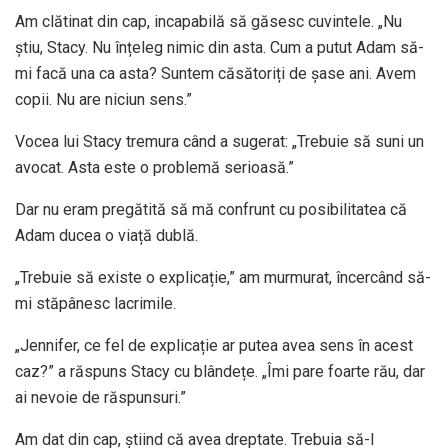
Am clătinat din cap, incapabilă să găsesc cuvintele. „Nu
știu, Stacy. Nu înțeleg nimic din asta. Cum a putut Adam să-
mi facă una ca asta? Suntem căsătoriți de șase ani. Avem
copii. Nu are niciun sens.”
Vocea lui Stacy tremura când a sugerat: „Trebuie să suni un
avocat. Asta este o problemă serioasă.”
Dar nu eram pregătită să mă confrunt cu posibilitatea că
Adam ducea o viață dublă.
„Trebuie să existe o explicație,” am murmurat, încercând să-
mi stăpânesc lacrimile.
„Jennifer, ce fel de explicație ar putea avea sens în acest
caz?” a răspuns Stacy cu blândețe. „Îmi pare foarte rău, dar
ai nevoie de răspunsuri.”
Am dat din cap, știind că avea dreptate. Trebuia să-l