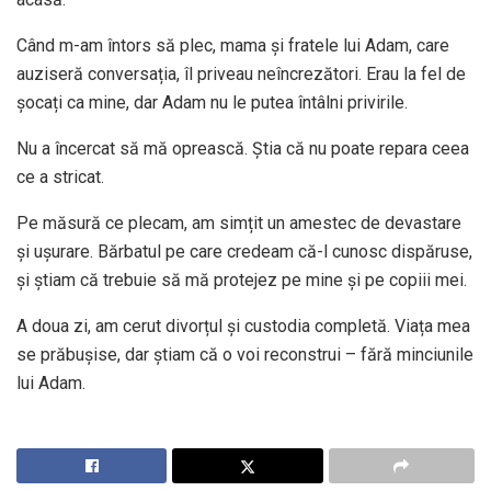
Când m-am întors să plec, mama și fratele lui Adam, care
auziseră conversația, îl priveau neîncrezători. Erau la fel de
șocați ca mine, dar Adam nu le putea întâlni privirile.
Nu a încercat să mă oprească. Știa că nu poate repara ceea
ce a stricat.
Pe măsură ce plecam, am simțit un amestec de devastare
și ușurare. Bărbatul pe care credeam că-l cunosc dispăruse,
și știam că trebuie să mă protejez pe mine și pe copiii mei.
A doua zi, am cerut divorțul și custodia completă. Viața mea
se prăbușise, dar știam că o voi reconstrui – fără minciunile
lui Adam.