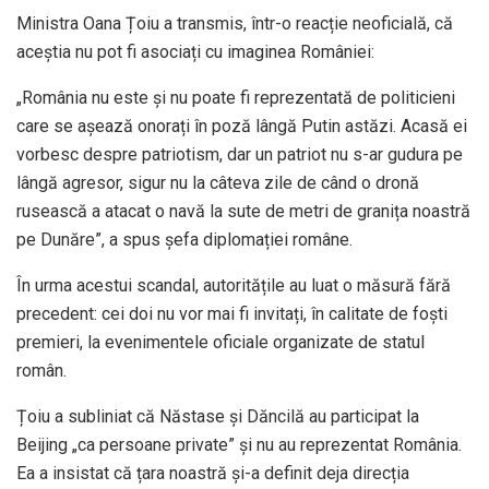
Ministra Oana Țoiu a transmis, într-o reacție neoficială, că
aceștia nu pot fi asociați cu imaginea României:
„România nu este și nu poate fi reprezentată de politicieni
care se așează onorați în poză lângă Putin astăzi. Acasă ei
vorbesc despre patriotism, dar un patriot nu s-ar gudura pe
lângă agresor, sigur nu la câteva zile de când o dronă
rusească a atacat o navă la sute de metri de granița noastră
pe Dunăre”, a spus șefa diplomației române.
În urma acestui scandal, autoritățile au luat o măsură fără
precedent: cei doi nu vor mai fi invitați, în calitate de foști
premieri, la evenimentele oficiale organizate de statul
român.
Țoiu a subliniat că Năstase și Dăncilă au participat la
Beijing „ca persoane private” și nu au reprezentat România.
Ea a insistat că țara noastră și-a definit deja direcția