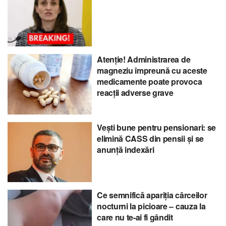
Atenție! Administrarea de
magneziu împreună cu aceste
medicamente poate provoca
reacții adverse grave
Vești bune pentru pensionari: se
elimină CASS din pensii și se
anunță indexări
Ce semnifică apariția cârceilor
nocturni la picioare – cauza la
care nu te-ai fi gândit