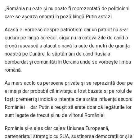
„România nu este şi nu poate fi reprezentată de politicieni
care se aşează onorați în poză lângă Putin astăzi.
Acasă ei vorbesc despre patriotism dar un patriot nu s-ar
gudura pe lângă agresor, sigur nu la câteva zile de când o
dronă rusească a atacat o navă la sute de metri de granița
noastră pe Dunăre, la săptămâni de când Rusia a
bombardat şi comunități în Ucraina unde se vorbeşte limba
română.
Au mers acolo ca persoane private şi se reprezintă doar pe
ei inşişi dar probabil că invitația a fost bazata si pe rolul de
foști premieri şi indică o intenție de a arăta influența asupra
României – dar Putin a reușit să arate doar că legăturile lor
sunt legate de trecut și nu de viitorul României.
România şi-a ales clar calea: Uniunea Europeană,
parteneriatul strategic cu SUA, susținerea democrațiilor și a