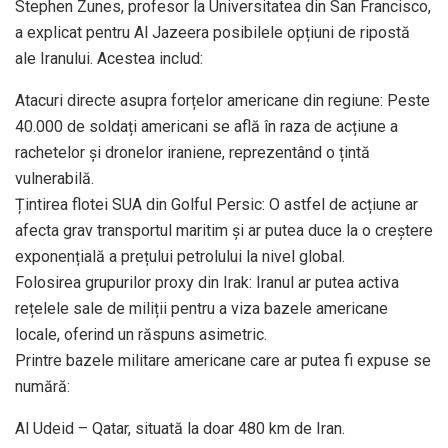
Stephen Zunes, profesor la Universitatea din San Francisco,
a explicat pentru Al Jazeera posibilele opțiuni de ripostă
ale Iranului. Acestea includ:
Atacuri directe asupra forțelor americane din regiune: Peste
40.000 de soldați americani se află în raza de acțiune a
rachetelor și dronelor iraniene, reprezentând o țintă
vulnerabilă.
Țintirea flotei SUA din Golful Persic: O astfel de acțiune ar
afecta grav transportul maritim și ar putea duce la o creștere
exponențială a prețului petrolului la nivel global.
Folosirea grupurilor proxy din Irak: Iranul ar putea activa
rețelele sale de miliții pentru a viza bazele americane
locale, oferind un răspuns asimetric.
Printre bazele militare americane care ar putea fi expuse se
numără:
Al Udeid – Qatar, situată la doar 480 km de Iran.