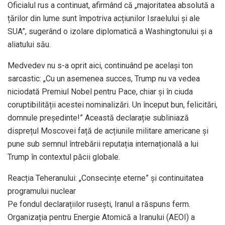
Oficialul rus a continuat, afirmând că „majoritatea absolută a
țărilor din lume sunt împotriva acțiunilor Israelului și ale
SUA”, sugerând o izolare diplomatică a Washingtonului și a
aliatului său.
Medvedev nu s-a oprit aici, continuând pe același ton
sarcastic: „Cu un asemenea succes, Trump nu va vedea
niciodată Premiul Nobel pentru Pace, chiar și în ciuda
coruptibilității acestei nominalizări. Un început bun, felicitări,
domnule președinte!” Această declarație subliniază
disprețul Moscovei față de acțiunile militare americane și
pune sub semnul întrebării reputația internațională a lui
Trump în contextul păcii globale.
Reacția Teheranului: „Consecințe eterne” și continuitatea
programului nuclear
Pe fondul declarațiilor rusești, Iranul a răspuns ferm.
Organizația pentru Energie Atomică a Iranului (AEOI) a