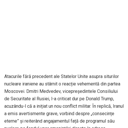
Atacurile fără precedent ale Statelor Unite asupra siturilor
nucleare iraniene au stârnit o reacție vehementă din partea
Moscovei. Dmitri Medvedev, vicepreședintele Consiliului
de Securitate al Rusiei, l-a criticat dur pe Donald Trump,
acuzându-l că a inițiat un nou conflict militar. În replică, Iranul
a emis avertismente grave, vorbind despre „consecințe
eterne” și reiterând angajamentul față de programul său