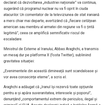
declarat că dezvoltarea „industriei naționale” va continua,
sugerând că programul nuclear nu va fi oprit în ciuda
atacurilor. Un comentator de la televiziunea de stat iraniană
a mers chiar mai departe, avertizând că „fiecare cetățean
american sau membru al armatei din regiune va fi o țintă
legitimă”, ceea ce amplifică semnificativ riscul de
escaladare.
Ministrul de Externe al Iranului, Abbas Araghchi, a transmis
un mesaj dur pe platforma X (fosta Twitter), subliniind
gravitatea situației:
„Evenimentele din această dimineață sunt scandaloase și
vor avea consecințe eterne”, a scris el.
Araghchi a adăugat că „Iranul își rezervă toate opțiunile
pentru a-și apăra suveranitatea, interesele și poporul”,
denunțând „comportamentul extrem de periculos, ilegal și