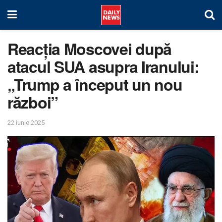
Reacția Moscovei după
atacul SUA asupra Iranului:
„Trump a început un nou
război”
22 iunie 2025