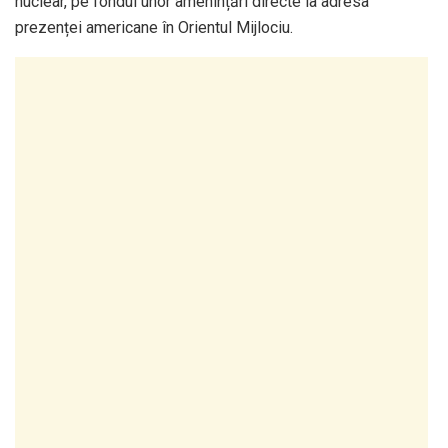
nuclear, pe fondul unor amenințări directe la adresa
prezenței americane în Orientul Mijlociu.