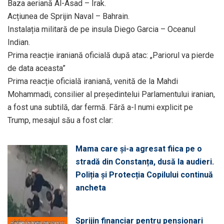
Baza aeriană Al-Asad – Irak.
Acțiunea de Sprijin Naval – Bahrain.
Instalația militară de pe insula Diego Garcia – Oceanul
Indian.
Prima reacție iraniană oficială după atac: „Pariorul va pierde
de data aceasta”
Prima reacție oficială iraniană, venită de la Mahdi
Mohammadi, consilier al președintelui Parlamentului iranian,
a fost una subtilă, dar fermă. Fără a-l numi explicit pe
Trump, mesajul său a fost clar:
Mama care și-a agresat fiica pe o
stradă din Constanța, dusă la audieri.
Poliția și Protecția Copilului continuă
ancheta
Sprijin financiar pentru pensionari