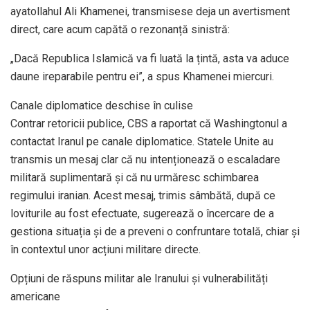
ayatollahul Ali Khamenei, transmisese deja un avertisment
direct, care acum capătă o rezonanță sinistră:
„Dacă Republica Islamică va fi luată la țintă, asta va aduce
daune ireparabile pentru ei”, a spus Khamenei miercuri.
Canale diplomatice deschise în culise
Contrar retoricii publice, CBS a raportat că Washingtonul a
contactat Iranul pe canale diplomatice. Statele Unite au
transmis un mesaj clar că nu intenționează o escaladare
militară suplimentară și că nu urmăresc schimbarea
regimului iranian. Acest mesaj, trimis sâmbătă, după ce
loviturile au fost efectuate, sugerează o încercare de a
gestiona situația și de a preveni o confruntare totală, chiar și
în contextul unor acțiuni militare directe.
Opțiuni de răspuns militar ale Iranului și vulnerabilități
americane