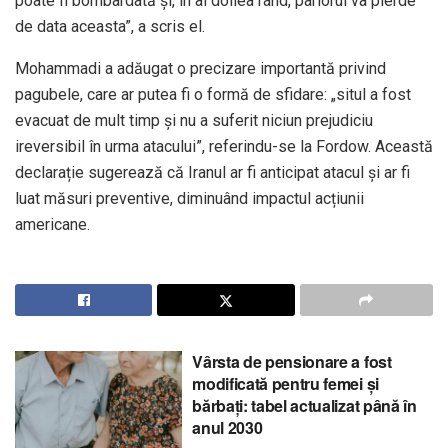
poate fi bombardată și, în al doilea rând, pariorul va pierde
de data aceasta”, a scris el.
Mohammadi a adăugat o precizare importantă privind
pagubele, care ar putea fi o formă de sfidare: „situl a fost
evacuat de mult timp și nu a suferit niciun prejudiciu
ireversibil în urma atacului”, referindu-se la Fordow. Această
declarație sugerează că Iranul ar fi anticipat atacul și ar fi
luat măsuri preventive, diminuând impactul acțiunii
americane.
Vârsta de pensionare a fost
modificată pentru femei și
bărbați: tabel actualizat până în
anul 2030