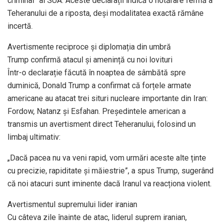
criminal” al SUA. Aceste declarații indică o hotărâre fermă a
Teheranului de a riposta, deși modalitatea exactă rămâne
incertă.
Avertismente reciproce și diplomația din umbră
Trump confirmă atacul și amenință cu noi lovituri
Într-o declarație făcută în noaptea de sâmbătă spre
duminică, Donald Trump a confirmat că forțele armate
americane au atacat trei situri nucleare importante din Iran:
Fordow, Natanz și Esfahan. Președintele american a
transmis un avertisment direct Teheranului, folosind un
limbaj ultimativ:
„Dacă pacea nu va veni rapid, vom urmări aceste alte ținte
cu precizie, rapiditate și măiestrie”, a spus Trump, sugerând
că noi atacuri sunt iminente dacă Iranul va reacționa violent.
Avertismentul supremului lider iranian
Cu câteva zile înainte de atac, liderul suprem iranian,