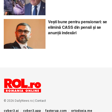
Vești bune pentru pensionari: se
elimină CASS din pensii și se
anunță indexări
© 2026 DailyNews.ro |
Contact
cyber3.ai
cyber3.app
fasterup.com
ortodoxia.me