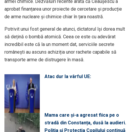
armei chimice. Dezvăluiri recente arată că Ceaușescu a
aprobat finanțarea unor proiecte de cercetare și producție
de arme nucleare și chimice chiar în țara noastră.
Potrivit unui fost general de atunci, dictatorul își dorea mult
să dețină o bombă atomică. Ceea ce este cu adevărat
incredibil este că la un moment dat, serviciile secrete
românești au ascuns achiziția unor rachete capabile să
transporte arme de distrugere în masă.
Atac dur la vârful UE:
Mama care și-a agresat fiica pe o
stradă din Constanța, dusă la audieri.
Poliția și Protecția Copilului continuă