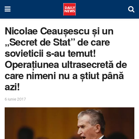
Nicolae Ceaușescu și un
„Secret de Stat” de care
sovieticii s-au temut!
Operațiunea ultrasecretă de
care nimeni nu a știut până
azi!
6 iunie 2017