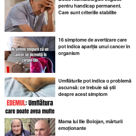
pentru handicap permanent.
Care sunt criteriile stabilite
16 simptome de avertizare care
pot indica apariția unui cancer în
organism
Umflăturile pot indica o problemă
ascunsă: ce trebuie să știi
despre acest simptom
Mama lui Ilie Bolojan, mărturii
emoționante