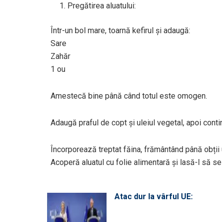
Pregătirea aluatului:
Într-un bol mare, toarnă kefirul și adaugă:
Sare
Zahăr
1 ou
Amestecă bine până când totul este omogen.
Adaugă praful de copt și uleiul vegetal, apoi cont
Încorporează treptat făina, frământând până obții u
Acoperă aluatul cu folie alimentară și lasă-l să 
Atac dur la vârful UE: