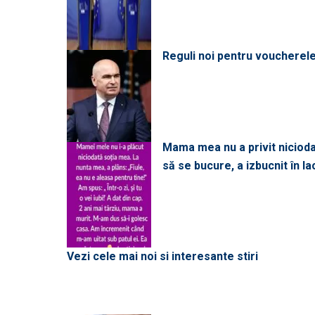
Reguli noi pentru voucherele
Mama mea nu a privit niciodată
să se bucure, a izbucnit în l
Vezi cele mai noi si interesante stiri