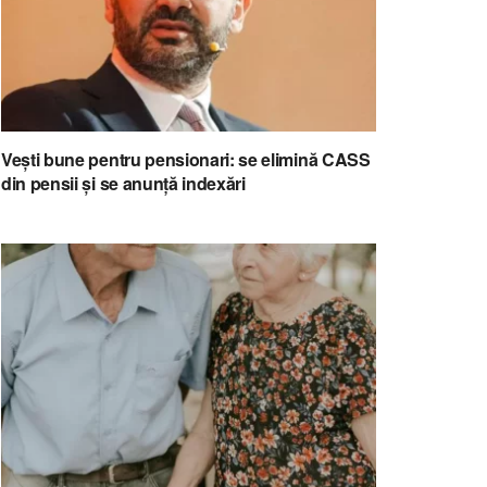
Vești bune pentru pensionari: se elimină CASS
din pensii și se anunță indexări