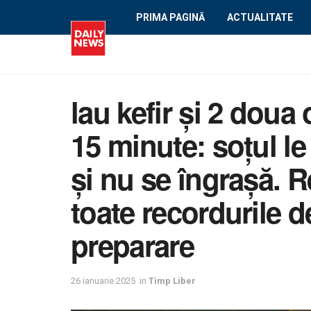
PRIMA PAGINĂ
ACTUALITATE
lau kefir şi 2 doua 
15 minute: soțul le
și nu se îngraşă. R
toate recordurile d
preparare
26 ianuarie 2025
in
Timp Liber