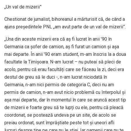
„Un val de mizerii”
Chestionat de jurnalist, bihoreanul a mărturisit că, de când a
ajuns președintele PNL „am avut parte de un val de mizerii”.
„Una din aceste mizerii era că aș fi lucrat în anii ’90 în
Germania ca șofer de camion, aș fi furat un camion și așa
mai departe. În anii ’90 eram student, m-am înscris la a doua
facultate la Timișoara. N-am lucrat – nu puteai să pleci de
acolo, pentru că erau facultăți care se făceau la zi, deci era
destul de greu să le duci -, n-am lucrat niciodată în
Germania, n-am nici permis de categoria C, deci nu am
permis de camion, n-am avut nicio problemă cu Interpolul și
așa mai departe, dar în momentul în care se aruncă acest tip
de mizerii e foarte greu să te lupți cu ele, pentru că pleacă
coordonat, se postează undeva pe un site, de acolo se
preiau ordonat, sunt împrăștiate peste tot și uneori afli
lucruri despre tine pe care nu le știai. Iar oamenii care nu te