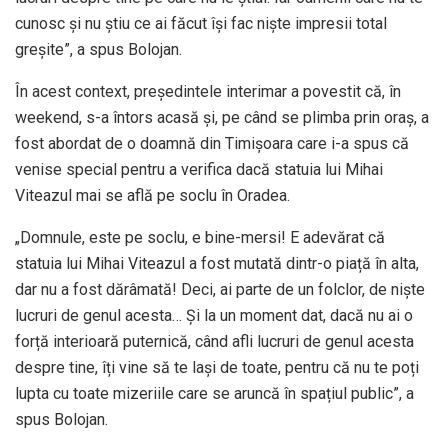
cunosc și nu știu ce ai făcut își fac niște impresii total
greșite”, a spus Bolojan.
În acest context, președintele interimar a povestit că, în
weekend, s-a întors acasă și, pe când se plimba prin oraș, a
fost abordat de o doamnă din Timișoara care i-a spus că
venise special pentru a verifica dacă statuia lui Mihai
Viteazul mai se află pe soclu în Oradea.
„Domnule, este pe soclu, e bine-mersi! E adevărat că
statuia lui Mihai Viteazul a fost mutată dintr-o piață în alta,
dar nu a fost dărâmată! Deci, ai parte de un folclor, de niște
lucruri de genul acesta… Și la un moment dat, dacă nu ai o
forță interioară puternică, când afli lucruri de genul acesta
despre tine, îți vine să te lași de toate, pentru că nu te poți
lupta cu toate mizeriile care se aruncă în spațiul public”, a
spus Bolojan.