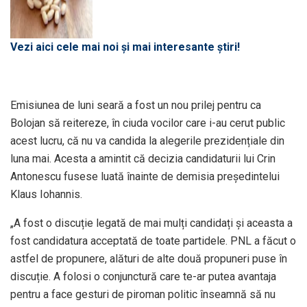
Vezi aici cele mai noi și mai interesante știri!
Emisiunea de luni seară a fost un nou prilej pentru ca
Bolojan să reitereze, în ciuda vocilor care i-au cerut public
acest lucru, că nu va candida la alegerile prezidențiale din
luna mai. Acesta a amintit că decizia candidaturii lui Crin
Antonescu fusese luată înainte de demisia președintelui
Klaus Iohannis.
„A fost o discuție legată de mai mulți candidați și aceasta a
fost candidatura acceptată de toate partidele. PNL a făcut o
astfel de propunere, alături de alte două propuneri puse în
discuție. A folosi o conjunctură care te-ar putea avantaja
pentru a face gesturi de piroman politic înseamnă să nu