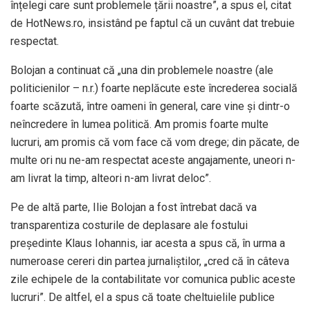
înțelegi care sunt problemele țării noastre”, a spus el, citat
de HotNews.ro, insistând pe faptul că un cuvânt dat trebuie
respectat.
Bolojan a continuat că „una din problemele noastre (ale
politicienilor – n.r.) foarte neplăcute este încrederea socială
foarte scăzută, între oameni în general, care vine și dintr-o
neîncredere în lumea politică. Am promis foarte multe
lucruri, am promis că vom face că vom drege; din păcate, de
multe ori nu ne-am respectat aceste angajamente, uneori n-
am livrat la timp, alteori n-am livrat deloc”.
Pe de altă parte, Ilie Bolojan a fost întrebat dacă va
transparentiza costurile de deplasare ale fostului
președinte Klaus Iohannis, iar acesta a spus că, în urma a
numeroase cereri din partea jurnaliștilor, „cred că în câteva
zile echipele de la contabilitate vor comunica public aceste
lucruri”. De altfel, el a spus că toate cheltuielile publice