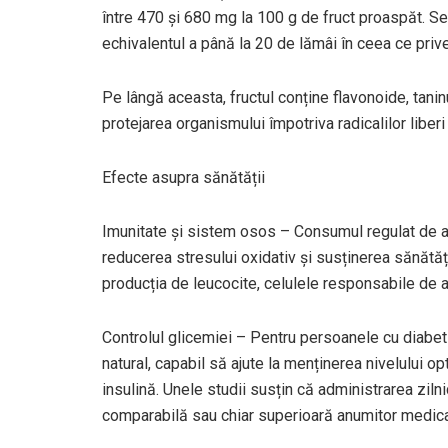
între 470 și 680 mg la 100 g de fruct proaspăt. Se
echivalentul a până la 20 de lămâi în ceea ce priv
Pe lângă aceasta, fructul conține flavonoide, tanin
protejarea organismului împotriva radicalilor liberi 
Efecte asupra sănătății
Imunitate și sistem osos – Consumul regulat de am
reducerea stresului oxidativ și susținerea sănătăț
producția de leucocite, celulele responsabile de 
Controlul glicemiei – Pentru persoanele cu diabet
natural, capabil să ajute la menținerea nivelului op
insulină. Unele studii susțin că administrarea zil
comparabilă sau chiar superioară anumitor medic