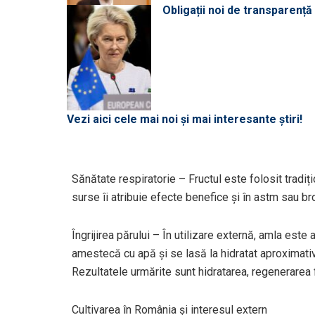
Obligații noi de transparenț
Vezi aici cele mai noi și mai interesante știri!
Sănătate respiratorie – Fructul este folosit tradiți
surse îi atribuie efecte benefice și în astm sau br
Îngrijirea părului – În utilizare externă, amla es
amestecă cu apă și se lasă la hidratat aproximati
Rezultatele urmărite sunt hidratarea, regenerarea firu
Cultivarea în România și interesul extern