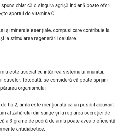
 spune chiar că o singură agrișă indiană poate oferi
ește aportul de vitamina C.
uri și minerale esențiale, compuși care contribuie la
și la stimularea regenerării celulare.
la este asociat cu întărirea sistemului imunitar,
ii oaselor. Totodată, se consideră că poate sprijini
apărarea organismului.
 de tip 2, amla este menționată ca un posibil adjuvant
tim al zahărului din sânge și la reglarea secreției de
nică a 3 grame de pudră de amla poate avea o eficiență
amente antidiabetice.