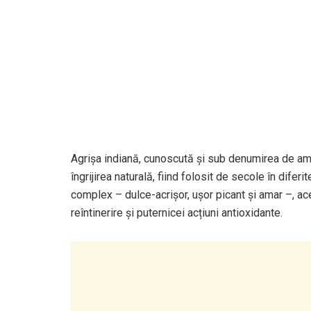
Agrișa indiană, cunoscută și sub denumirea de amla
îngrijirea naturală, fiind folosit de secole în difer
complex – dulce-acrișor, ușor picant și amar –, ac
reîntinerire și puternicei acțiuni antioxidante.