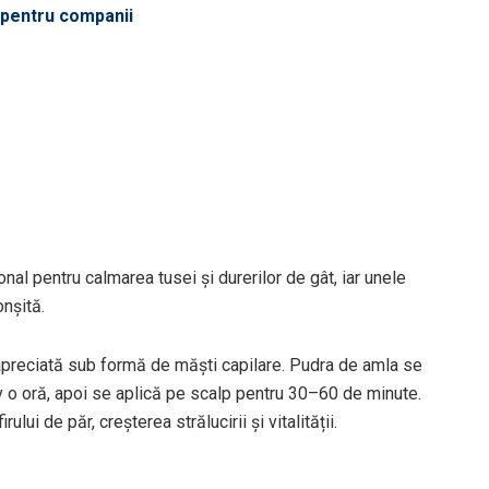
ă pentru companii
onal pentru calmarea tusei și durerilor de gât, iar unele
onșită.
te apreciată sub formă de măști capilare. Pudra de amla se
v o oră, apoi se aplică pe scalp pentru 30–60 de minute.
lui de păr, creșterea strălucirii și vitalității.