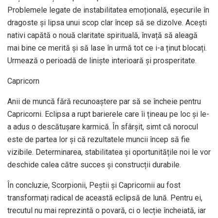
Problemele legate de instabilitatea emoțională, eșecurile în
dragoste și lipsa unui scop clar încep să se dizolve. Acești
nativi capătă o nouă claritate spirituală, învață să aleagă
mai bine ce merită și să lase în urmă tot ce i-a ținut blocați.
Urmează o perioadă de liniște interioară și prosperitate.
Capricorn
Anii de muncă fără recunoaștere par să se încheie pentru
Capricorni. Eclipsa a rupt barierele care îi țineau pe loc și le-
a adus o descătușare karmică. În sfârșit, simt că norocul
este de partea lor și că rezultatele muncii încep să fie
vizibile. Determinarea, stabilitatea și oportunitățile noi le vor
deschide calea către succes și construcții durabile.
În concluzie, Scorpionii, Peștii și Capricornii au fost
transformați radical de această eclipsă de lună. Pentru ei,
trecutul nu mai reprezintă o povară, ci o lecție încheiată, iar