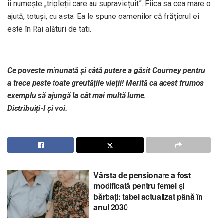
îi numește „tripleții care au supraviețuit”. Fiica sa cea mare o
ajută, totuși, cu asta. Ea le spune oamenilor că frățiorul ei
este în Rai alături de tati.
Ce poveste minunată și câtă putere a găsit Courney pentru
a trece peste toate greutățile vieții! Merită ca acest frumos
exemplu să ajungă la cât mai multă lume.
Distribuiți-l și voi.
Vârsta de pensionare a fost
modificată pentru femei și
bărbați: tabel actualizat până în
anul 2030