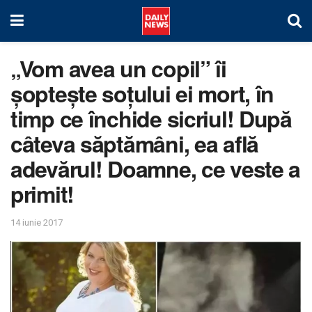
„Vom avea un copil” îi
șoptește soțului ei mort, în
timp ce închide sicriul! După
câteva săptămâni, ea află
adevărul! Doamne, ce veste a
primit!
14 iunie 2017