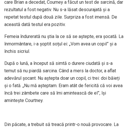
care Brian a decedat, Courney a făcut un test de sarcină, dar
rezultatul a fost negativ. Nu s-a lăsat descurajată și a
repetat testul după două zile. Surpriza a fost imensă. De
această dată testul era pozitiv.
Femeia îndurerată nu știa la ce să se aștepte, era șocată. La
înmormântare, i-a șoptit soțul ei: „Vom avea un copil” și a
închis sicriul.
După o lună, a început să simtă o durere ciudată și s-a
temut să nu piardă sarcina. Când a mers la doctor, a aflat
adevărul șocant. Nu aștepta doar un copil, ci trei: doi băieți
și o fată. „Nu mă așteptam. Eram atât de fericită că voi avea
încă trei zâmbete care să îmi amintească de el”, își
amintește Courtney.
Din păcate, a trebuit să treacă printr-o nouă provocare. La