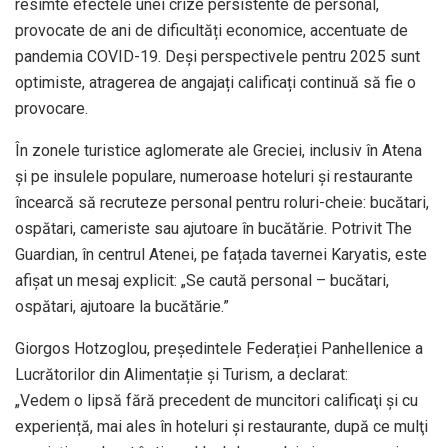
resimte efectele unei crize persistente de personal,
provocate de ani de dificultăți economice, accentuate de
pandemia COVID-19. Deși perspectivele pentru 2025 sunt
optimiste, atragerea de angajați calificați continuă să fie o
provocare.
În zonele turistice aglomerate ale Greciei, inclusiv în Atena
și pe insulele populare, numeroase hoteluri și restaurante
încearcă să recruteze personal pentru roluri-cheie: bucătari,
ospătari, cameriste sau ajutoare în bucătărie. Potrivit The
Guardian, în centrul Atenei, pe fațada tavernei Karyatis, este
afișat un mesaj explicit: „Se caută personal – bucătari,
ospătari, ajutoare la bucătărie.”
Giorgos Hotzoglou, președintele Federației Panhellenice a
Lucrătorilor din Alimentație și Turism, a declarat:
„Vedem o lipsă fără precedent de muncitori calificaţi şi cu
experiență, mai ales în hoteluri şi restaurante, după ce mulţi