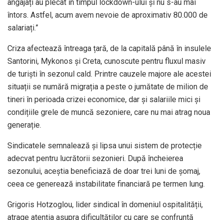
angajați au plecat în timpul lockdown-ului şi nu s-au mai
întors. Astfel, acum avem nevoie de aproximativ 80.000 de
salariați.”
Criza afectează întreaga țară, de la capitală până în insulele
Santorini, Mykonos și Creta, cunoscute pentru fluxul masiv
de turiști în sezonul cald. Printre cauzele majore ale acestei
situații se numără migrația a peste o jumătate de milion de
tineri în perioada crizei economice, dar și salariile mici și
condițiile grele de muncă sezoniere, care nu mai atrag noua
generație.
Sindicatele semnalează și lipsa unui sistem de protecție
adecvat pentru lucrătorii sezonieri. După încheierea
sezonului, aceștia beneficiază de doar trei luni de șomaj,
ceea ce generează instabilitate financiară pe termen lung.
Grigoris Hotzoglou, lider sindical în domeniul ospitalității,
atrage atenția asupra dificultăților cu care se confruntă