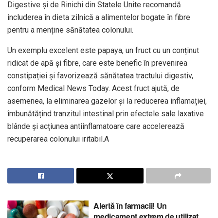
Digestive și de Rinichi din Statele Unite recomandă
includerea în dieta zilnică a alimentelor bogate în fibre
pentru a menține sănătatea colonului.
Un exemplu excelent este papaya, un fruct cu un conținut
ridicat de apă și fibre, care este benefic în prevenirea
constipației și favorizează sănătatea tractului digestiv,
conform Medical News Today. Acest fruct ajută, de
asemenea, la eliminarea gazelor și la reducerea inflamației,
îmbunătățind tranzitul intestinal prin efectele sale laxative
blânde și acțiunea antiinflamatoare care accelerează
recuperarea colonului iritabil.A
Alertă în farmacii! Un
medicament extrem de utilizat