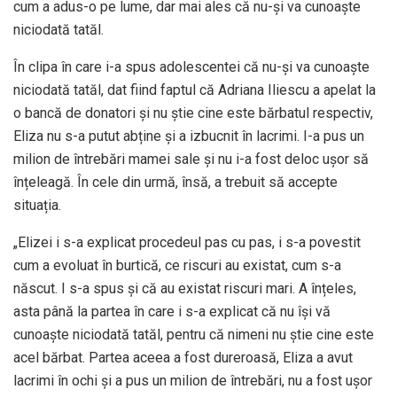
cum a adus-o pe lume, dar mai ales că nu-și va cunoaște
niciodată tatăl.
În clipa în care i-a spus adolescentei că nu-și va cunoaște
niciodată tatăl, dat fiind faptul că Adriana Iliescu a apelat la
o bancă de donatori și nu știe cine este bărbatul respectiv,
Eliza nu s-a putut abține și a izbucnit în lacrimi. I-a pus un
milion de întrebări mamei sale și nu i-a fost deloc ușor să
înțeleagă. În cele din urmă, însă, a trebuit să accepte
situația.
„Elizei i s-a explicat procedeul pas cu pas, i s-a povestit
cum a evoluat în burtică, ce riscuri au existat, cum s-a
născut. I s-a spus și că au existat riscuri mari. A înțeles,
asta până la partea în care i s-a explicat că nu își vă
cunoaște niciodată tatăl, pentru că nimeni nu știe cine este
acel bărbat. Partea aceea a fost dureroasă, Eliza a avut
lacrimi în ochi și a pus un milion de întrebări, nu a fost ușor