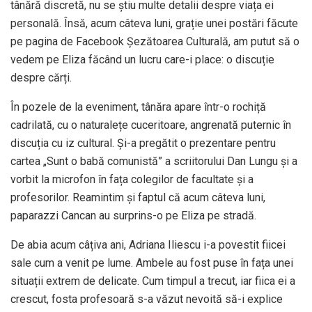
tânără discretă, nu se știu multe detalii despre viața ei
personală. Însă, acum câteva luni, grație unei postări făcute
pe pagina de Facebook Șezătoarea Culturală, am putut să o
vedem pe Eliza făcând un lucru care-i place: o discuție
despre cărți.
În pozele de la eveniment, tânăra apare într-o rochiță
cadrilată, cu o naturalețe cuceritoare, angrenată puternic în
discuția cu iz cultural. Și-a pregătit o prezentare pentru
cartea „Sunt o babă comunistă” a scriitorului Dan Lungu și a
vorbit la microfon în fața colegilor de facultate și a
profesorilor. Reamintim și faptul că acum câteva luni,
paparazzi Cancan au surprins-o pe Eliza pe stradă.
De abia acum câțiva ani, Adriana Iliescu i-a povestit fiicei
sale cum a venit pe lume. Ambele au fost puse în fața unei
situații extrem de delicate. Cum timpul a trecut, iar fiica ei a
crescut, fosta profesoară s-a văzut nevoită să-i explice