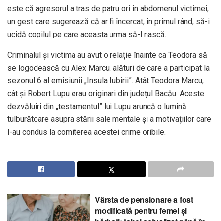
este că agresorul a tras de patru ori în abdomenul victimei,
un gest care sugerează că ar fi încercat, în primul rând, să-i
ucidă copilul pe care aceasta urma să-l nască.
Criminalul și victima au avut o relație înainte ca Teodora să
se logodească cu Alex Marcu, alături de care a participat la
sezonul 6 al emisiunii „Insula Iubirii”. Atât Teodora Marcu,
cât și Robert Lupu erau originari din județul Bacău. Aceste
dezvăluiri din „testamentul” lui Lupu aruncă o lumină
tulburătoare asupra stării sale mentale și a motivațiilor care
l-au condus la comiterea acestei crime oribile.
Vârsta de pensionare a fost
modificată pentru femei și