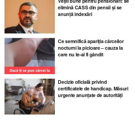
Vești bune pentru pensionari: se
elimină CASS din pensii și se
anunță indexări
Ce semnifică apariția cârceilor
nocturni la picioare – cauza la
care nu te-ai fi gândit
Decizie oficială privind
certificatele de handicap. Măsuri
urgente anunțate de autorități