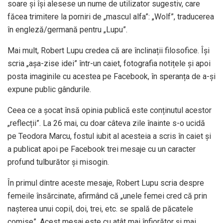
soare și își alesese un nume de utilizator sugestiv, care
făcea trimitere la porniri de „mascul alfa”: „Wolf”, traducerea
în engleză/germană pentru „Lupu”.
Mai mult, Robert Lupu credea că are înclinații filosofice. Își
scria „așa-zise idei” într-un caiet, fotografia notițele și apoi
posta imaginile cu acestea pe Facebook, în speranța de a-și
expune public gândurile.
Ceea ce a șocat însă opinia publică este conținutul acestor
„reflecții”. La 26 mai, cu doar câteva zile înainte s-o ucidă
pe Teodora Marcu, fostul iubit al acesteia a scris în caiet și
a publicat apoi pe Facebook trei mesaje cu un caracter
profund tulburător și misogin.
În primul dintre aceste mesaje, Robert Lupu scria despre
femeile însărcinate, afirmând că „unele femei cred că prin
nașterea unui copil, doi, trei, etc. se spală de păcatele
comise”. Acest mesaj este cu atât mai înfiorător și mai