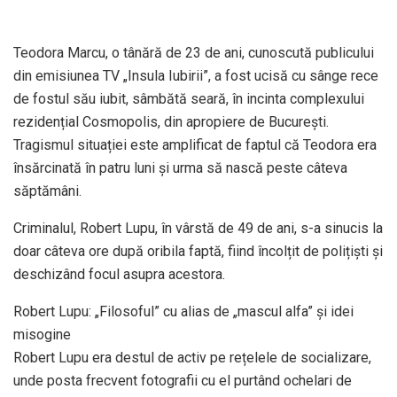
Teodora Marcu, o tânără de 23 de ani, cunoscută publicului
din emisiunea TV „Insula Iubirii”, a fost ucisă cu sânge rece
de fostul său iubit, sâmbătă seară, în incinta complexului
rezidențial Cosmopolis, din apropiere de București.
Tragismul situației este amplificat de faptul că Teodora era
însărcinată în patru luni și urma să nască peste câteva
săptămâni.
Criminalul, Robert Lupu, în vârstă de 49 de ani, s-a sinucis la
doar câteva ore după oribila faptă, fiind încolțit de polițiști și
deschizând focul asupra acestora.
Robert Lupu: „Filosoful” cu alias de „mascul alfa” și idei
misogine
Robert Lupu era destul de activ pe rețelele de socializare,
unde posta frecvent fotografii cu el purtând ochelari de