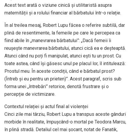
Acest text arată o viziune cinică și utilitaristă asupra
maternității și a rolului financiar al bărbatului într-o relație.
În al treilea mesaj, Robert Lupu făcea o referire subtilă, dar
plină de resentimente, la femeile pe care le percepea ca
fiind abile în „manevrarea bărbatului”: „Dacă femeii îi
reușește manevrarea bărbatului, atunci cică ea e deșteaptă.
Atunci când nu poți fi manipulat, atunci ești tu un prost. Cu
toate astea, când își găsesc unul pe placul lor, îl intitulează:
Prostul meu. În aceste condiții, când e bărbatul prost?
(Întreb și eu pentru un prieten)”. Acest paragraf, scris sub
forma unei „întrebări” retorice, denotă frustrare și o
percepție de victimizare.
Contextul relației și actul final al violenței
Cinci zile mai târziu, Robert Lupu a transpus aceste gânduri
morbide în realitate, împușcând-o mortal pe Teodora Marcu,
în plină stradă. Detaliul cel mai șocant, notat de Fanatik,