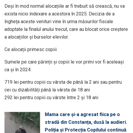
Deși în mod normal alocațiile ar fi trebuit să crească, nu va
exista nicio indexare a acestora în 2025. Decizia de a
îngheța aceste venituri vine în urma măsurilor fiscale
adoptate la finalul anului trecut, care au blocat orice creștere
a alocațiilor și burselor elevilor.
Ce alocații primesc copiii
Sumele pe care părinții și copiii le vor primi vor fi aceleași
ca și în 2024:
719 lei pentru copiii cu vârsta de până la 2 ani sau pentru
cei cu dizabilități până la vârsta de 18 ani
292 lei pentru copiii cu vârste între 2 și 18 ani
Mama care și-a agresat fiica pe o
stradă din Constanța, dusă la audieri.
Poliția și Protecția Copilului continuă