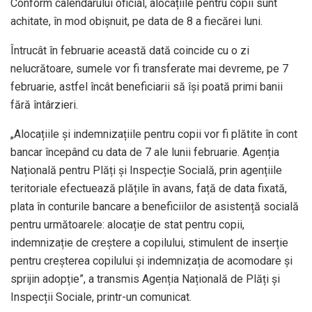
Conform calendarului oficial, alocațiile pentru copii sunt
achitate, în mod obișnuit, pe data de 8 a fiecărei luni.
Întrucât în februarie această dată coincide cu o zi
nelucrătoare, sumele vor fi transferate mai devreme, pe 7
februarie, astfel încât beneficiarii să își poată primi banii
fără întârzieri.
„Alocațiile și indemnizațiile pentru copii vor fi plătite în cont
bancar începând cu data de 7 ale lunii februarie. Agenția
Națională pentru Plăți și Inspecție Socială, prin agențiile
teritoriale efectuează plățile în avans, față de data fixată,
plata în conturile bancare a beneficiilor de asistență socială
pentru următoarele: alocație de stat pentru copii,
indemnizație de creștere a copilului, stimulent de inserție
pentru creșterea copilului și indemnizația de acomodare și
sprijin adopție”, a transmis Agenția Națională de Plăți și
Inspecții Sociale, printr-un comunicat.