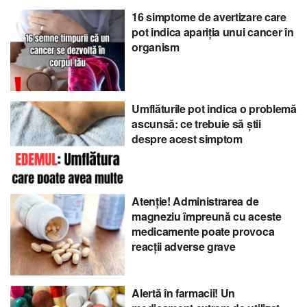
16 simptome de avertizare care
pot indica apariția unui cancer în
organism
Umflăturile pot indica o problemă
ascunsă: ce trebuie să știi
despre acest simptom
Atenție! Administrarea de
magneziu împreună cu aceste
medicamente poate provoca
reacții adverse grave
Alertă în farmacii! Un