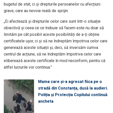
bugetul de stat, ci și drepturile persoanelor cu afecțiuni
grave, care au nevoie reală de sprijin.
„Ei afectează și drepturile celor care sunt într-o situație
obiectivă și ceea ce ce trebuie să facem este nu doar să
limităm pe cât posibil aceste posibilități de a-ți obține
certificatele ușor, ci și să ne îndreptăm împotriva celor care
generează aceste situații și, deci, să inversăm cumva
centrul de acțiune, să ne îndreptăm împotriva celor care
eliberează aceste certificate în mod neconform, pentru că
altfel lucrurile vor continua.”
Mama care și-a agresat fiica pe o
stradă din Constanța, dusă la audieri.
Poliția și Protecția Copilului continuă
ancheta