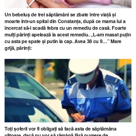
Un bebeluş de trei săptămâni se zbate între viață și
moarte într-un spital din Constanța, după ce mama lui a
încercat să-i scadă febra cu un remediu de casă. Foarte
mulți părinți apelează la acest remediu. „L-am masat puţin
cu asta pe spate şi putin la cap. Avea 38 cu 9…” Mare
grijă, părinți:
Toţi şoferii vor fi obligați să facă asta de săptămâna
viitoare, dacă nu vor să rămână fără numere de