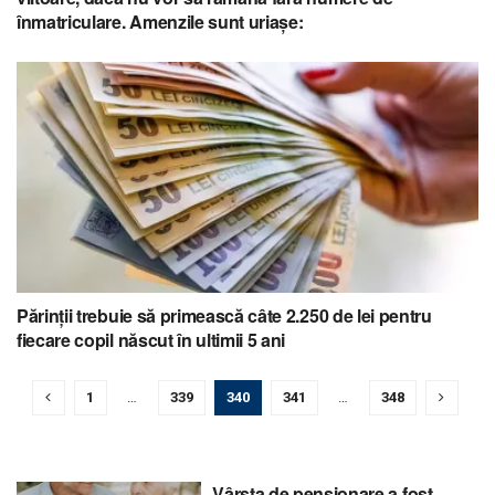
înmatriculare. Amenzile sunt uriașe:
Părinții trebuie să primească câte 2.250 de lei pentru
fiecare copil născut în ultimii 5 ani
1
…
339
340
341
…
348
Vârsta de pensionare a fost